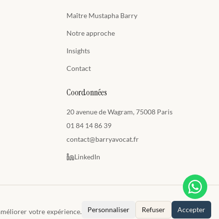
Maître Mustapha Barry
Notre approche
Insights
Contact
Coordonnées
20 avenue de Wagram, 75008 Paris
01 84 14 86 39
contact@barryavocat.fr
LinkedIn
Personnaliser
Refuser
Accepter
méliorer votre expérience.
Là où le droit rencontre le talent.
okies
Site réalisé par