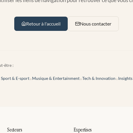
utiliser les liens de navigation pour retrouver ce que vous 
Retour à l'accueil
Nous contacter
t-être :
Sport & E-sport
Musique & Entertainment
Tech & Innovation
Insights
•
•
•
Secteurs
Expertises