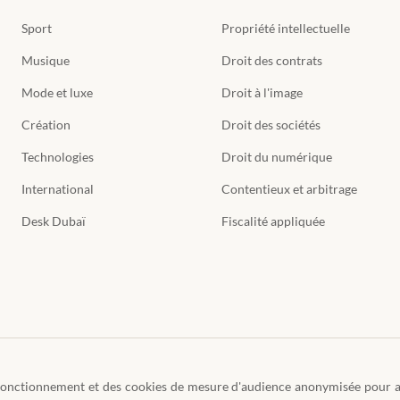
Sport
Propriété intellectuelle
Musique
Droit des contrats
Mode et luxe
Droit à l'image
Création
Droit des sociétés
Technologies
Droit du numérique
International
Contentieux et arbitrage
Desk Dubaï
Fiscalité appliquée
n fonctionnement et des cookies de mesure d'audience anonymisée pour a
77
Mentions légales
Politique de confidentialité
Politique des cookies
CGU
Préférences co