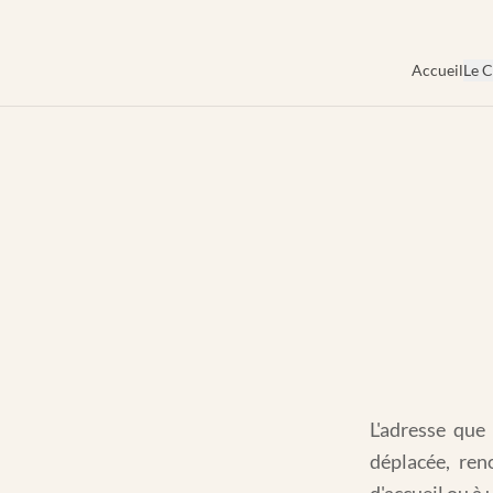
Aller au contenu principal
Accueil
Le C
L'adresse que 
déplacée, ren