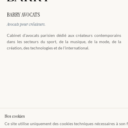
BARRY AVOCATS
Avocats pour créateurs.
Cabinet d'avocats parisien dédié aux créateurs contemporains
dans les secteurs du sport, de la musique, de la mode, de la
création, des technologies et de l'international.
Nos cookies
Ce site utilise uniquement des cookies techniques nécessaires à so
© 2026 Cabinet Barry Avocats
Toque E1449 · Barreau de Paris · SIREN 849 009 4