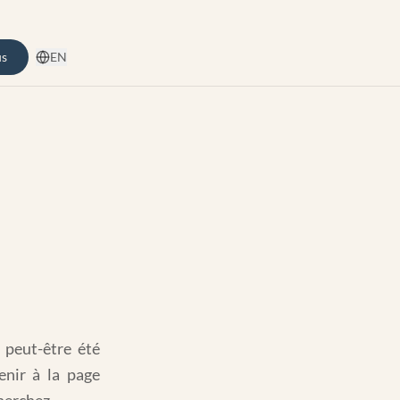
us
EN
 peut-être été
enir à la page