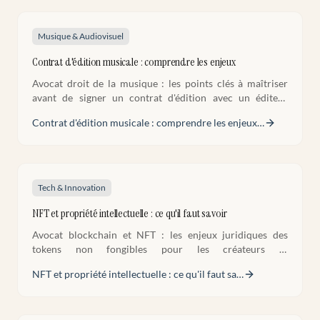
Musique & Audiovisuel
Contrat d'édition musicale : comprendre les enjeux
Avocat droit de la musique : les points clés à maîtriser
avant de signer un contrat d'édition avec un éditeur
musical. Droits cédés, SACEM et clauses essentielles.
Contrat d'édition musicale : comprendre les enjeux
…
Tech & Innovation
NFT et propriété intellectuelle : ce qu'il faut savoir
Avocat blockchain et NFT : les enjeux juridiques des
tokens non fongibles pour les créateurs et
collectionneurs. Droits acquis, risques et bonnes
NFT et propriété intellectuelle : ce qu'il faut sa
…
pratiques.