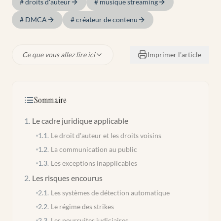
#
droits d'auteur
#
musique streaming
#
DMCA
#
créateur de contenu
Ce que vous allez lire ici
Imprimer l'article
Sommaire
1
.
Le cadre juridique applicable
1.1
.
Le droit d'auteur et les droits voisins
1.2
.
La communication au public
1.3
.
Les exceptions inapplicables
2
.
Les risques encourus
2.1
.
Les systèmes de détection automatique
2.2
.
Le régime des strikes
2.3
.
Les poursuites judiciaires