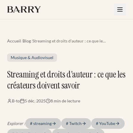
Aller au contenu principal
Accueil
/
Blog
/
Streaming et droits d'auteur : ce que les
créateurs doivent savoir
Musique & Audiovisuel
Streaming et droits d'auteur : ce que les
créateurs doivent savoir
B-to
5 déc. 2025
8 min
de lecture
Explorer :
#
streaming
#
Twitch
#
YouTube