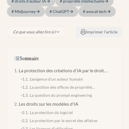
#
droits d'auteur IA
#
propriété intellectuelle
#
Midjourney
#
ChatGPT
#
avocat tech
Ce que vous allez lire ici
Imprimer l'article
Sommaire
1
.
La protection des créations d'IA par le droit
d'auteur
1.1
.
L'exigence d'un auteur humain
1.2
.
La position des offices de propriété
intellectuelle
1.3
.
La question du prompt engineering
2
.
Les droits sur les modèles d'IA
2.1
.
La protection du logiciel
2.2
.
La protection par le secret des affaires
2.3
.
Les licences d'utilisation