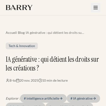
Aller au contenu principal
Accueil
/
Blog
/
IA générative : qui détient les droits sur
les créations ?
Tech & Innovation
IA générative : qui détient les droits sur
les créations ?
B-to
20 nov. 2025
10 min
de lecture
Explorer :
#
intelligence artificielle
#
IA générative