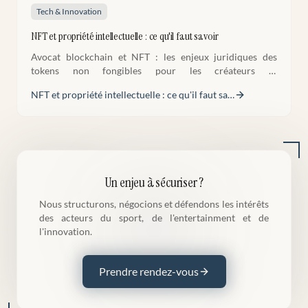
Tech & Innovation
NFT et propriété intellectuelle : ce qu'il faut savoir
Avocat blockchain et NFT : les enjeux juridiques des
tokens non fongibles pour les créateurs et
collectionneurs. Droits acquis, risques et bonnes
NFT et propriété intellectuelle : ce qu'il faut sa
…
pratiques.
Un enjeu à sécuriser ?
Nous structurons, négocions et défendons les intérêts
des acteurs du sport, de l'entertainment et de
l'innovation.
Prendre rendez-vous