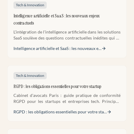
Tech & Innovation
Intelligence artificielle et SaaS : les nouveaux enjeux
contractuels
L'intégration de l'intelligence artificielle dans les solutions
SaaS soulève des questions contractuelles inédites qui ne
trouvent pas toujours de réponse dans les modèles de
Intelligence artificielle et SaaS : les nouveaux e
…
contrats tech classiques. Recommandations pratiques
pour sécuriser ces contrats.
Tech & Innovation
RGPD : les obligations essentielles pour votre startup
Cabinet d'avocats Paris : guide pratique de conformité
RGPD pour les startups et entreprises tech. Principes,
obligations et méthodologie de mise en conformité.
RGPD : les obligations essentielles pour votre sta
…