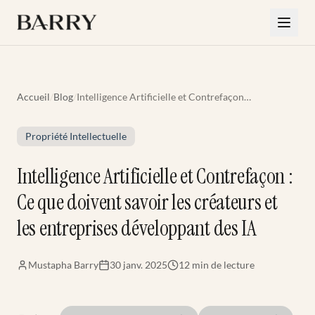
Aller au contenu principal
Accueil
/
Blog
/
Intelligence Artificielle et Contrefaçon :
Ce que doivent savoir les créateurs et
les entreprises développant des IA
Propriété Intellectuelle
Intelligence Artificielle et Contrefaçon :
Ce que doivent savoir les créateurs et
les entreprises développant des IA
Mustapha Barry
30 janv. 2025
12 min
de lecture