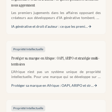
nous apprennent
Les premiers jugements dans les affaires opposant des
créateurs aux développeurs d'IA générative tombent. Ce
qu'ils disent, ce qu'ils ne tranchent pas encore, et ce que
IA générative et droit d'auteur : ce que les premi
…
les créateurs doivent faire maintenant.
Propriété Intellectuelle
Protéger sa marque en Afrique : OAPI, ARIPO et stratégie multi-
territoires
L'Afrique n'est pas un système unique de propriété
intellectuelle. Pour une marque qui se développe sur le
continent, ne pas avoir de stratégie adaptée, c'est exposer
Protéger sa marque en Afrique : OAPI, ARIPO et str
…
ses actifs les plus précieux.
Propriété Intellectuelle