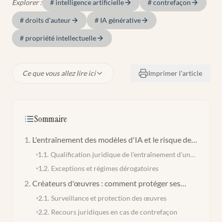
Explorer :
#
intelligence artificielle
#
contrefaçon
#
droits d'auteur
#
IA générative
#
propriété intellectuelle
Ce que vous allez lire ici
Imprimer l'article
Sommaire
1
.
L'entraînement des modèles d'IA et le risque de
contrefaçon
1.1
.
Qualification juridique de l'entraînement d'un
modèle d'IA
1.2
.
Exceptions et régimes dérogatoires
2
.
Créateurs d'œuvres : comment protéger ses
droits face aux IA génératives ?
2.1
.
Surveillance et protection des œuvres
2.2
.
Recours juridiques en cas de contrefaçon