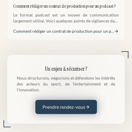
Comment rédiger un contrat de production pour un podcast ?
Le format podcast est un moyen de communication
largement utilisé. Voici quelques points de vigilances dans
la rédaction et négociation d'un contrat de production
Comment rédiger un contrat de production pour un p
…
d'un podcast.
Un enjeu à sécuriser ?
Nous structurons, négocions et défendons les intérêts
des acteurs du sport, de l'entertainment et de
l'innovation.
Prendre rendez-vous