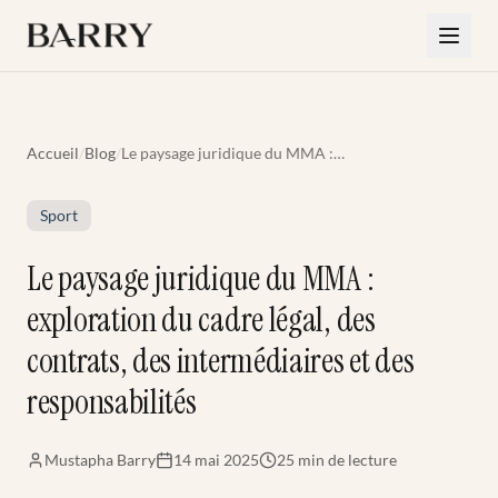
Aller au contenu principal
Accueil
/
Blog
/
Le paysage juridique du MMA :
exploration du cadre légal, des contrats,
des intermédiaires et des
Sport
responsabilités
Le paysage juridique du MMA :
exploration du cadre légal, des
contrats, des intermédiaires et des
responsabilités
Mustapha Barry
14 mai 2025
25 min
de lecture