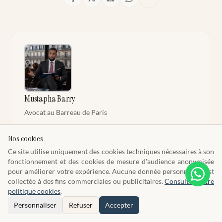
Mustapha Barry
Avocat au Barreau de Paris
Sport & Entertainment | Industries Créatives &
Nos cookies
Innovation
Ce site utilise uniquement des cookies techniques nécessaires à son
barryavocat.fr
contact@barryavocat.fr
fonctionnement et des cookies de mesure d'audience anonymisée
Profil LinkedIn
pour améliorer votre expérience. Aucune donnée personnelle n'est
collectée à des fins commerciales ou publicitaires.
Consulter notre
politique cookies
.
Personnaliser
Refuser
Accepter
L'auteur déclare ne pas avoir utilisé l'IA générative pour la