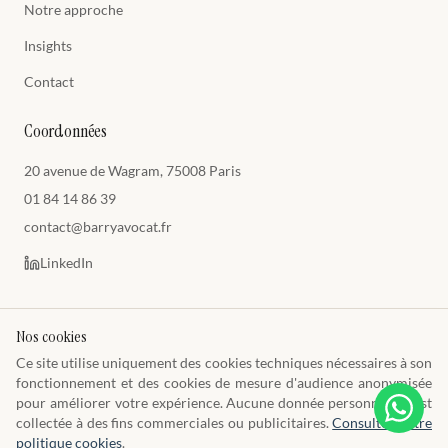
Notre approche
Insights
Contact
Coordonnées
20 avenue de Wagram, 75008 Paris
01 84 14 86 39
contact@barryavocat.fr
LinkedIn
Nos cookies
Ce site utilise uniquement des cookies techniques nécessaires à son
© 2026 Cabinet Barry Avocats
fonctionnement et des cookies de mesure d'audience anonymisée
Toque E1449 · Barreau de Paris · SIREN 849 009 477
pour améliorer votre expérience. Aucune donnée personnelle n'est
Mentions légales
Politique de confidentialité
Politique des cookies
CGU
Préférences cookies
collectée à des fins commerciales ou publicitaires.
Consulter notre
Là où le droit rencontre le talent.
politique cookies
.